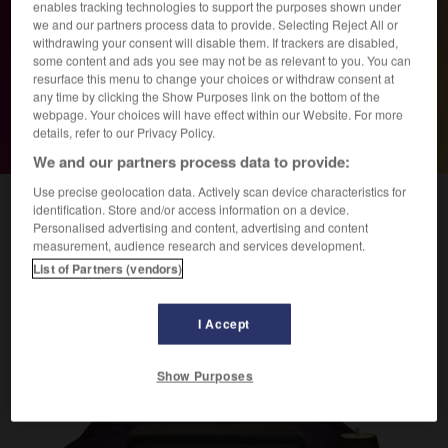
enables tracking technologies to support the purposes shown under
4,7 sur App Store, Play Store et Trustpilot.
we and our partners process data to provide. Selecting Reject All or
Plus de 8 000 000 apprenants dans le monde.
withdrawing your consent will disable them. If trackers are disabled,
some content and ads you see may not be as relevant to you. You can
resurface this menu to change your choices or withdraw consent at
any time by clicking the Show Purposes link on the bottom of the
webpage. Your choices will have effect within our Website. For more
details, refer to our Privacy Policy.
En partenariat avec
We and our partners process data to provide:
Use precise geolocation data. Actively scan device characteristics for
identification. Store and/or access information on a device.
Une langue, une culture, une histoire.
Personalised advertising and content, advertising and content
measurement, audience research and services development.
List of Partners (vendors)
I Accept
Show Purposes